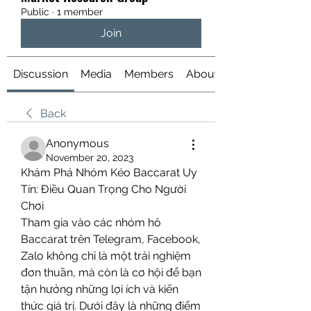
Public
·
1 member
Join
Discussion
Media
Members
About
Back
Anonymous
November 20, 2023
Khám Phá Nhóm Kéo Baccarat Uy 
Tín: Điều Quan Trọng Cho Người 
Chơi
Tham gia vào các nhóm hô 
Baccarat trên Telegram, Facebook, 
Zalo không chỉ là một trải nghiệm 
đơn thuần, mà còn là cơ hội để bạn 
tận hưởng những lợi ích và kiến 
thức giá trị. Dưới đây là những điểm 