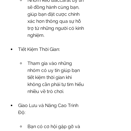
Nhóm kéo Baccarat uy tín 
sẽ đồng hành cùng bạn, 
giúp bạn đặt cược chính 
xác hơn thông qua sự hỗ 
trợ từ những người có kinh 
nghiệm.
Tiết Kiệm Thời Gian:
Tham gia vào những 
nhóm có uy tín giúp bạn 
tiết kiệm thời gian khi 
không cần phải tự tìm hiểu 
nhiều về trò chơi.
Giao Lưu và Nâng Cao Trình 
Độ:
Bạn có cơ hội gặp gỡ và 