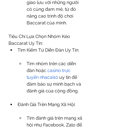
giao lưu với những người 
có cùng đam mê, từ đó 
nâng cao trình độ chơi 
Baccarat của mình.
Tiêu Chí Lựa Chọn Nhóm Kéo 
Baccarat Uy Tín:
Tìm Kiếm Từ Diễn Đàn Uy Tín:
Tìm nhóm trên các diễn 
đàn hoặc 
casino trực 
tuyến nhacai10
 uy tín để 
đảm bảo sự minh bạch và 
đánh giá của cộng đồng.
Đánh Giá Trên Mạng Xã Hội:
Tìm đánh giá trên mạng xã 
hội như Facebook, Zalo để 