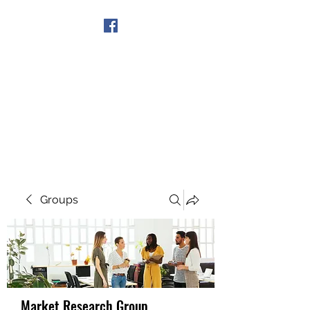
Get In Touch
Groups
Market Research Group