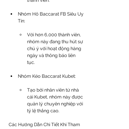
thành viên.
Nhóm Hô Baccarat FB Siêu Uy 
Tín:
Với hơn 6,000 thành viên, 
nhóm này đang thu hút sự 
chú ý với hoạt động hàng 
ngày và thông báo liên 
tục.
Nhóm Kéo Baccarat Kubet:
Tạo bởi nhân viên từ nhà 
cái Kubet, nhóm này được 
quản lý chuyên nghiệp với 
tỷ lệ thắng cao.
Các Hướng Dẫn Chi Tiết Khi Tham 