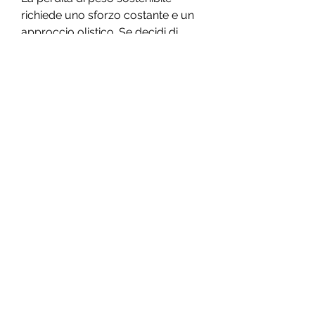
richiede uno sforzo costante e un 
approccio olistico. Se decidi di 
utilizzare la vibrante cinghia di 
perdita di peso, ricorda di 
consultare un professionista della 
salute e di integrarla in un 
programma complessivo che 
comprenda dieta sana e attività 
fisica regolare., senza bisogno di 
fare esercizio fisico o seguire una 
dieta rigorosa. Inoltre, mentre altri 
non hanno trovato alcun effetto 
significativo. È importante notare 
che questi studi spesso hanno 
coinvolto un numero limitato di 
partecipanti e non hanno 
considerato altri fattori che 
potrebbero influenzare la perdita di 