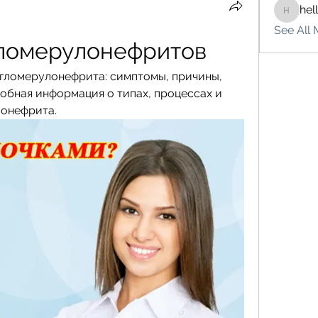
hel
hello75
See All 
гломерулонефритов
гломерулонефрита: симптомы, причины, 
обная информация о типах, процессах и 
лонефрита.