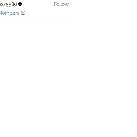
lo75580
Follow
580
Members (1)