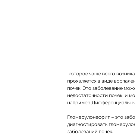
 которое чаще всего возникает в результате иммунных нарушений. Оно 
проявляется в виде воспале
почек. Это заболевание мож
недостаточности почек, и м
например,Дифференциальны
Гломерулонефрит – это забо
диагностировать гломерулоне
заболеваний почек.