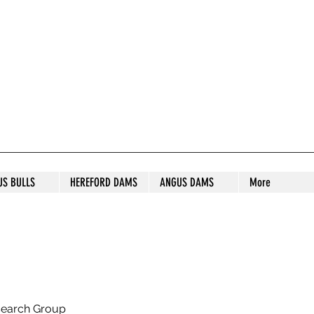
S STUD
US BULLS
HEREFORD DAMS
ANGUS DAMS
More
search Group