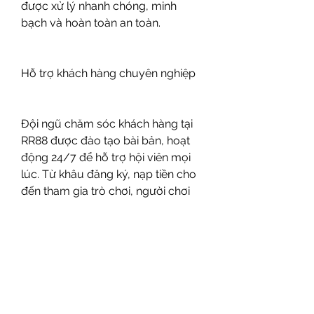
được xử lý nhanh chóng, minh 
bạch và hoàn toàn an toàn.
Hỗ trợ khách hàng chuyên nghiệp
Đội ngũ chăm sóc khách hàng tại 
RR88 được đào tạo bài bản, hoạt 
động 24/7 để hỗ trợ hội viên mọi 
lúc. Từ khâu đăng ký, nạp tiền cho 
đến tham gia trò chơi, người chơi 
luôn được giải đáp tận tình, kịp thời.
https://rr88.build/
 không chỉ là 
một nhà cái trực tuyến, mà còn là 
điểm đến tin cậy cho cộng đồng 
game thủ yêu thích sự công bằng, 