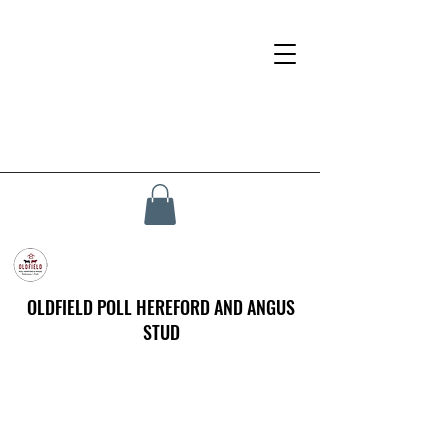
OLDFIELD POLL HEREFORD AND ANGUS
STUD