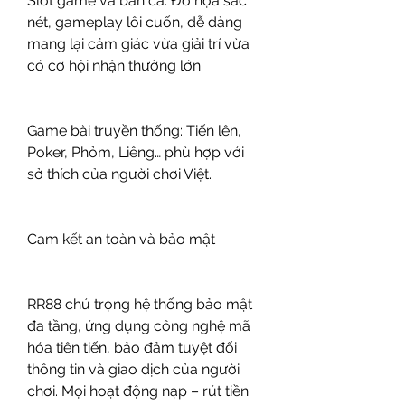
Slot game và bắn cá: Đồ họa sắc 
nét, gameplay lôi cuốn, dễ dàng 
mang lại cảm giác vừa giải trí vừa 
có cơ hội nhận thưởng lớn.
Game bài truyền thống: Tiến lên, 
Poker, Phỏm, Liêng… phù hợp với 
sở thích của người chơi Việt.
Cam kết an toàn và bảo mật
RR88 chú trọng hệ thống bảo mật 
đa tầng, ứng dụng công nghệ mã 
hóa tiên tiến, bảo đảm tuyệt đối 
thông tin và giao dịch của người 
chơi. Mọi hoạt động nạp – rút tiền 