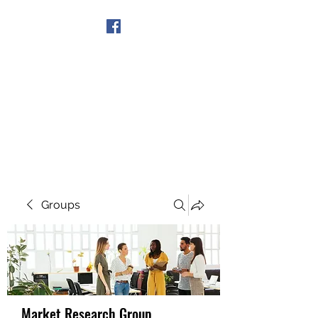
Get In Touch
Groups
Market Research Group