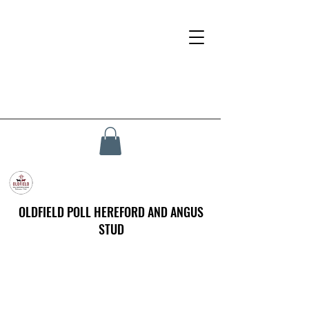
OLDFIELD POLL HEREFORD AND ANGUS
STUD