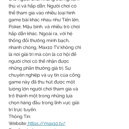
thú vị và hấp dẫn. Người chơi có 
thể tham gia vào nhiều loại hình 
game bài khác nhau như Tiến lên, 
Poker, Mậu binh, và nhiều trò chơi 
hấp dẫn khác. Ngoài ra, với hệ 
thống đổi thưởng minh bạch, 
nhanh chóng, Max10 TV không chỉ 
là nơi giải trí mà còn là cơ hội để 
người chơi có thể nhận được 
những phần thưởng giá trị. Sự 
chuyên nghiệp và uy tín của cổng 
game này đã thu hút được một 
lượng lớn người chơi tham gia và 
trở thành một trong những lựa 
chọn hàng đầu trong lĩnh vực giải 
trí trực tuyến.
Thông Tin:
Website:
https://max10.tv/