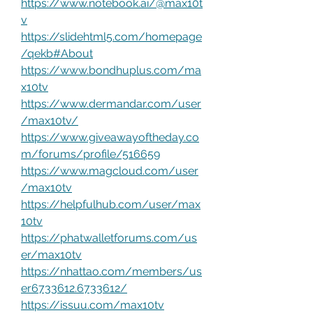
https://www.notebook.ai/@max10t
v
https://slidehtml5.com/homepage
/qekb#About
https://www.bondhuplus.com/ma
x10tv
https://www.dermandar.com/user
/max10tv/
https://www.giveawayoftheday.co
m/forums/profile/516659
https://www.magcloud.com/user
/max10tv
https://helpfulhub.com/user/max
10tv
https://phatwalletforums.com/us
er/max10tv
https://nhattao.com/members/us
er6733612.6733612/
https://issuu.com/max10tv