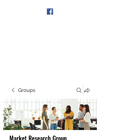
Get In Touch
Groups
Market Research Group