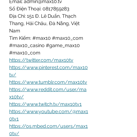
Email: 
admin@max10.tv
Số Điện Thoại: 0817859283
Địa Chỉ: 151 Đ. Lê Duẩn, Thạch 
Thang, Hải Châu, Đà Nẵng, Việt 
Nam
Tìm Kiếm: #max10 #max10_com 
#max10_casino #game_max10 
#max10_com
https://twitter.com/max10tv
https://www.pinterest.com/max10
tv/
https://www.tumblr.com/max10tv
https://www.reddit.com/user/ma
x10tv/
https://www.twitch.tv/max10tv1
https://www.youtube.com/@max1
0tv1
https://os.mbed.com/users/max1
0tv/