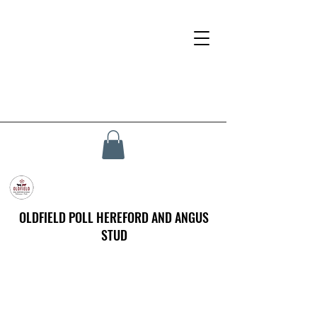
OLDFIELD POLL HEREFORD AND ANGUS
STUD