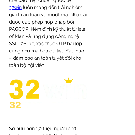
chế bảo mật chuẩn quốc tế, 
32win
 luôn mang đến trải nghiệm 
giải trí an toàn và mượt mà. Nhà cái 
được cấp phép hợp pháp bởi 
PAGCOR, kiểm định kỹ thuật từ Isle 
of Man và ứng dụng công nghệ 
SSL 128-bit, xác thực OTP hai lớp 
cũng như mã hóa dữ liệu đầu cuối 
– đảm bảo an toàn tuyệt đối cho 
toàn bộ hội viên.
Sở hữu hơn 1,2 triệu người chơi 