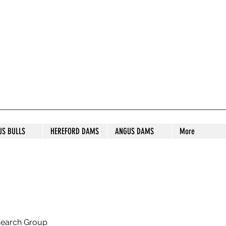
S STUD
US BULLS
HEREFORD DAMS
ANGUS DAMS
More
search Group