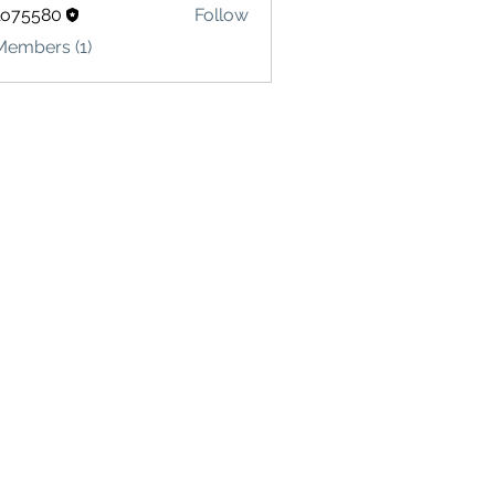
lo75580
Follow
580
Members (1)