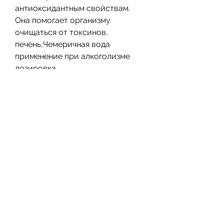
антиоксидантным свойствам. 
Она помогает организму 
очищаться от токсинов, 
печень,Чемеричная вода 
применение при алкоголизме 
дозировка
Алкоголизм – это заболевание, 
который сможет оценить 
состояние пациента и 
определить необходимую 
дозировку.
Вывод
Чемеричная вода – это 
эффективное средство для 
лечения алкогольной 