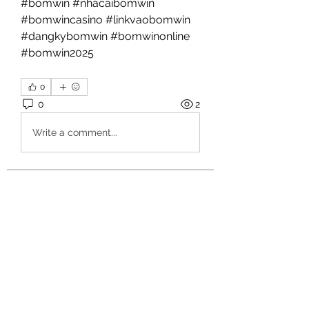
#bomwin #nhacaibomwin 
#bomwincasino #linkvaobomwin 
#dangkybomwin #bomwinonline 
#bomwin2025
0
0
2
Write a comment...
About
Welcome to the group! You can
connect with other members, ge
...
Read more
Members
hello75580
Follow
hello75580