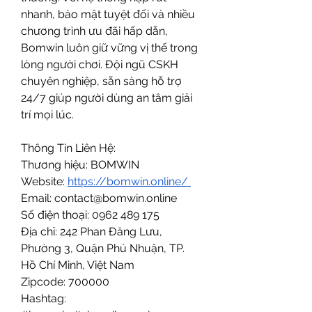
nhanh, bảo mật tuyệt đối và nhiều 
chương trình ưu đãi hấp dẫn, 
Bomwin luôn giữ vững vị thế trong 
lòng người chơi. Đội ngũ CSKH 
chuyên nghiệp, sẵn sàng hỗ trợ 
24/7 giúp người dùng an tâm giải 
trí mọi lúc.
Thông Tin Liên Hệ:
Thương hiệu: BOMWIN
Website: 
https://bomwin.online/
Email: 
contact@bomwin.online
Số điện thoại: 0962 489 175
Địa chỉ: 242 Phan Đăng Lưu, 
Phường 3, Quận Phú Nhuận, TP. 
Hồ Chí Minh, Việt Nam
Zipcode: 700000
Hashtag: