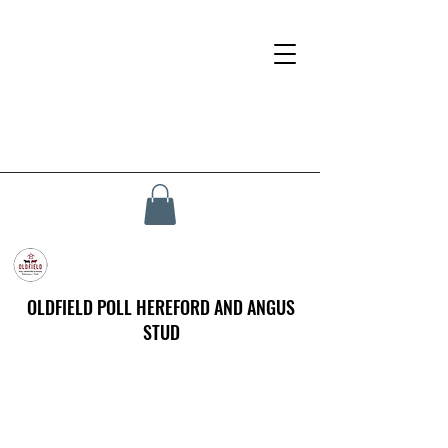
OLDFIELD POLL HEREFORD AND ANGUS
STUD