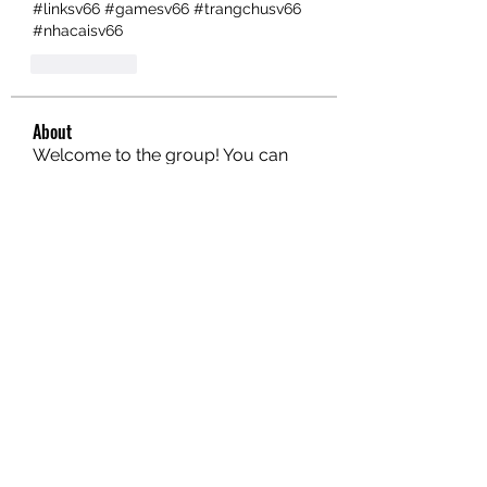
#linksv66 #gamesv66 #trangchusv66 
#nhacaisv66
Me gusta
About
Welcome to the group! You can
connect with other members, ge
...
Read more
Members
hello75580
Follow
hello75580
See All Members (1)