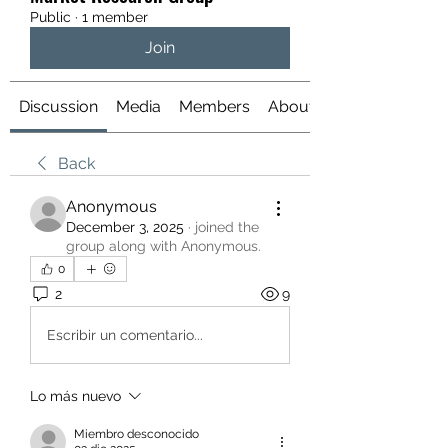
Public
·
1 member
Join
Discussion
Media
Members
About
Back
Anonymous
December 3, 2025
·
joined the
group along with
Anonymous
.
0
2
9
Escribir un comentario...
Lo más nuevo
Miembro desconocido