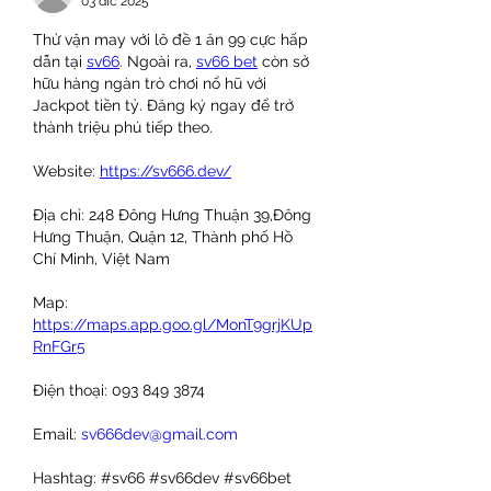
03 dic 2025
Thử vận may với lô đề 1 ăn 99 cực hấp 
dẫn tại 
sv66
. Ngoài ra, 
sv66 bet
 còn sở 
hữu hàng ngàn trò chơi nổ hũ với 
Jackpot tiền tỷ. Đăng ký ngay để trở 
thành triệu phú tiếp theo.
Website: 
https://sv666.dev/
Địa chỉ: 248 Đông Hưng Thuận 39,Đông 
Hưng Thuận, Quận 12, Thành phố Hồ 
Chí Minh, Việt Nam
Map: 
https://maps.app.goo.gl/MonT9grjKUp
RnFGr5
Điện thoại: 093 849 3874
Email: 
sv666dev@gmail.com
Hashtag: #sv66 #sv66dev #sv66bet 