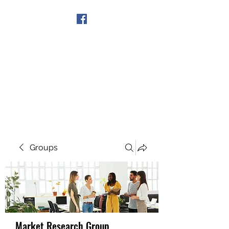
Get In Touch
Groups
Market Research Group