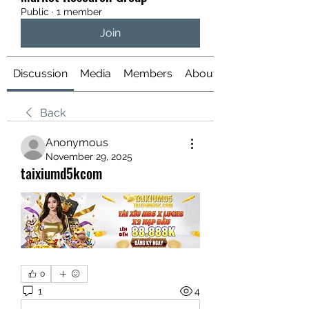
Public
·
1 member
Join
Discussion
Media
Members
About
Back
Anonymous
November 29, 2025
taixiumd5kcom
0
1
4