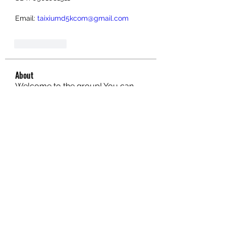
Email: 
taixiumd5kcom@gmail.com
Gefällt mir
About
Welcome to the group! You can
connect with other members, ge
...
Read more
Members
hello75580
Follow
hello75580
See All Members (1)