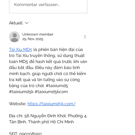
Kommentar verfassen...
Aktuell
Unknown member
29. Nov. 2025
Tài Xỉu MD5
 là phiên bản hiện đại của 
trò Tài Xỉu truyền thống, sử dụng thuật 
toán MD5 để hash kết quả trước khi ván 
đấu bắt đầu. Điều này đảm bảo tính 
minh bạch, giúp người chơi có thể kiểm 
tra kết quả và tin tưởng vào sự công 
bằng của trò chơi. #taixiumd5 
#taixiumd5k #taixiumd5kcom
Website: 
https://taixiumd5k.com/
Địa chỉ: 56 Nguyễn Đình Khơi, Phường 4, 
Tân Bình, Thành phố Hồ Chí Minh
SĐT: 0901081911