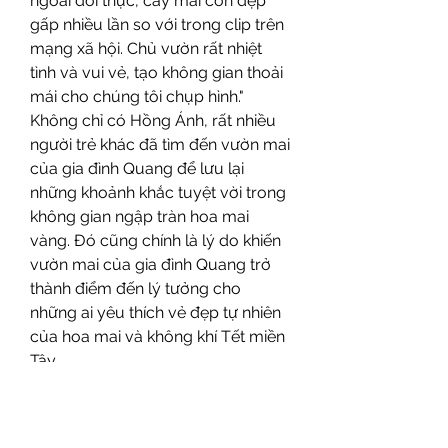
ngoài đời thực, cây mai còn đẹp 
gấp nhiều lần so với trong clip trên 
mạng xã hội. Chủ vườn rất nhiệt 
tình và vui vẻ, tạo không gian thoải 
mái cho chúng tôi chụp hình."
Không chỉ có Hồng Ánh, rất nhiều 
người trẻ khác đã tìm đến vườn mai 
của gia đình Quang để lưu lại 
những khoảnh khắc tuyệt vời trong 
không gian ngập tràn hoa mai 
vàng. Đó cũng chính là lý do khiến 
vườn mai của gia đình Quang trở 
thành điểm đến lý tưởng cho 
những ai yêu thích vẻ đẹp tự nhiên 
của hoa mai và không khí Tết miền 
Tây.
Vẻ Đẹp Tết Miền Tây, Vườn 
Mai Vàng Đầy Hứa Hẹn
Với sự đón tiếp nồng nhiệt và 