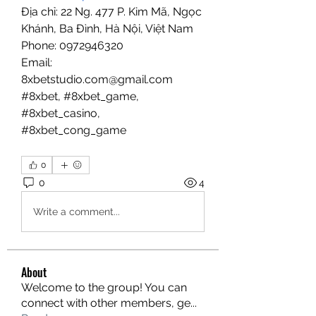
Địa chỉ: 22 Ng. 477 P. Kim Mã, Ngọc 
Khánh, Ba Đình, Hà Nội, Việt Nam
Phone: 0972946320
Email: 
8xbetstudio.com@gmail.com
#8xbet, #8xbet_game, 
#8xbet_casino, 
#8xbet_cong_game
0
0
4
Write a comment...
About
Welcome to the group! You can
connect with other members, ge
...