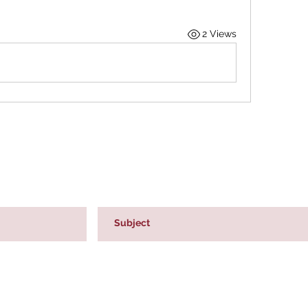
2 Views