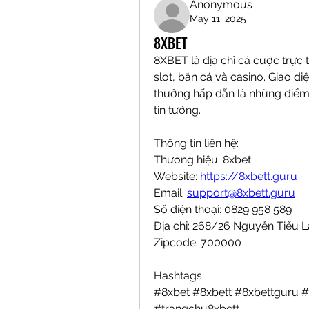
Anonymous
May 11, 2025
8XBET
8XBET là địa chỉ cá cược trực t
slot, bắn cá và casino. Giao di
thưởng hấp dẫn là những điể
tin tưởng.
Thông tin liên hệ:
Thương hiệu: 8xbet
Website: 
https://8xbett.guru
Email: 
support@8xbett.guru
Số điện thoại: 0829 958 589
Địa chỉ: 268/26 Nguyễn Tiểu L
Zipcode: 700000
Hashtags:
#8xbet #8xbett #8xbettguru #
#trangchu8xbett