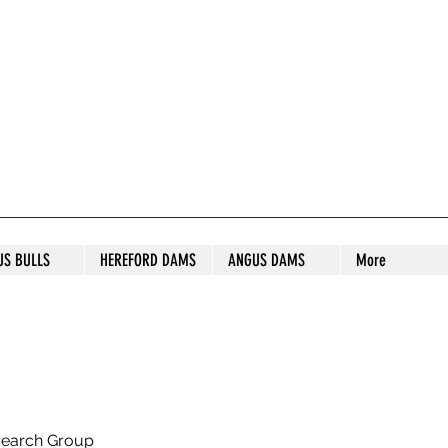
S STUD
US BULLS
HEREFORD DAMS
ANGUS DAMS
More
search Group