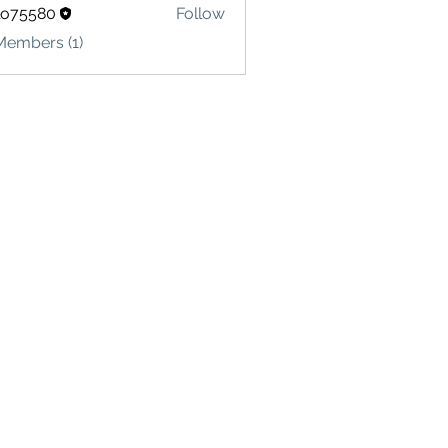
lo75580
Follow
580
Members (1)