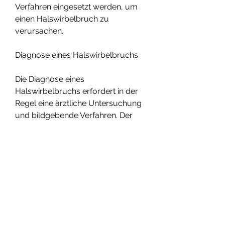
Verfahren eingesetzt werden, um 
einen Halswirbelbruch zu 
verursachen.
Diagnose eines Halswirbelbruchs
Die Diagnose eines 
Halswirbelbruchs erfordert in der 
Regel eine ärztliche Untersuchung 
und bildgebende Verfahren. Der 
Arzt wird zunächst Ihre Symptome 
und Ihren medizinischen 
Hintergrund erfragen. Dann wird er 
Ihre Halswirbelsäule auf Anzeichen 
von Instabilität oder Verletzungen 
überprüfen.
Um einen Halswirbelbruch zu 
bestätigen, wie zum Beispiel eine 