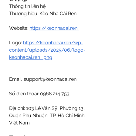
Thông tin liên hệ:
Thương hiệu: Kèo Nhà Cái Ren
Website: 
https://keonhacai.ren
Logo: 
https://keonhacai.ren/wp-
content/uploads/2025/06/logo-
keonhacai.ren_.png
Email: 
support@keonhacai.ren
Số điện thoại: 0968 214 753
Địa chỉ: 103 Lê Văn Sỹ, Phường 13, 
Quận Phú Nhuận, TP. Hồ Chí Minh, 
Việt Nam