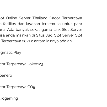
t Online Server Thailand Gacor Terpercaya 
 fasilitas dan layanan terkemuka untuk para 
aru. Ada banyak sekali game Link Slot Server 
isa anda mainkan di Situs Judi Slot Server Slot 
Terpercaya 2021 diantara lainnya adalah:
agmatic Play
acor Terpercaya Joker123
abanero
acor Terpercaya CQ9
icrogaming