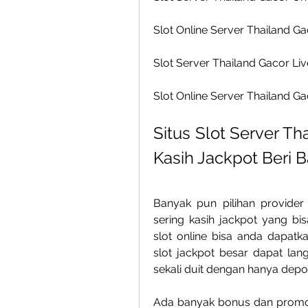
Slot Online Server Thailand G
Slot Server Thailand Gacor Li
Slot Online Server Thailand 
Situs Slot Server Th
Kasih Jackpot Beri 
Banyak pun pilihan provider 
sering kasih jackpot yang b
slot online bisa anda dapat
slot jackpot besar dapat lan
sekali duit dengan hanya depos
Ada banyak bonus dan promos