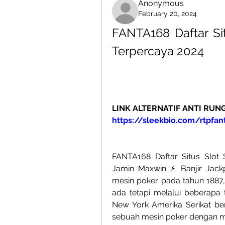
Anonymous
February 20, 2024
FANTA168 Daftar Sit
Terpercaya 2024
https://sleekbio.com/rtpfan
FANTA168 Daftar Situs Slot 
Jamin Maxwin ⚡️ Banjir Jack
mesin poker pada tahun 1887, i
ada tetapi melalui beberapa
New York Amerika Serikat be
sebuah mesin poker dengan mem