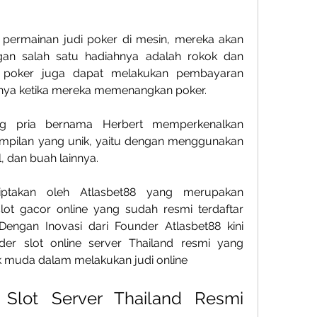
ermainan judi poker di mesin, mereka akan 
an salah satu hadiahnya adalah rokok dan 
 poker juga dapat melakukan pembayaran 
nya ketika mereka memenangkan poker.
ng pria bernama Herbert memperkenalkan 
ampilan yang unik, yaitu dengan menggunakan 
l, dan buah lainnya.
iptakan oleh Atlasbet88 yang merupakan 
ot gacor online yang sudah resmi terdaftar 
engan Inovasi dari Founder Atlasbet88 kini 
er slot online server Thailand resmi yang 
ak muda dalam melakukan judi online
 Slot Server Thailand Resmi 