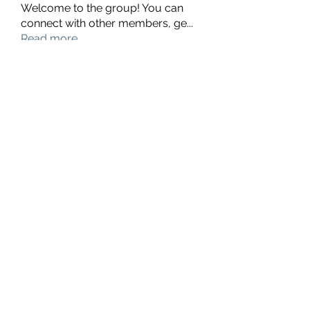
Welcome to the group! You can
connect with other members, ge
...
Read more
Members
hello75580
Follow
hello75580
See All Members (1)