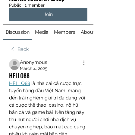
Public
·
1 member
Join
Discussion
Media
Members
About
Back
Anonymous
March 4, 2025
HELLO88
HELLO88
 là nhà cái cá cược trực 
tuyến hàng đầu Việt Nam, mang 
đến trải nghiệm giải trí đa dạng với 
cá cược thể thao, casino, nổ hũ, 
bắn cá và game bài. Nền tảng này 
thu hút người chơi nhờ dịch vụ 
chuyên nghiệp, bảo mật cao cùng 
nhiều khuyến mãi hấp dẫn.