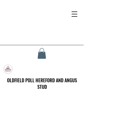
OLDFIELD POLL HEREFORD AND ANGUS
STUD