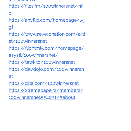
https://files.fm/100winnersnet/inf
o
https://anyflip.com/homepage/lvj
gf
https://www.reverbnation.com/arti
st/100winnersnet
https://fliphtml5.com/homepage/
asysff/100winnersnet/
https://tawk.to/100winnersnet
https://devdojo.com/100winnersn
et
https://qiita.com/100winnersnet
https://xtremepape.rs/members/
100winnersnet.554071/#about
https://bulkwp.com/support-
forums/users/100winnersnet/
https://divisionmidway.org/jobs/a
uthor/100winnersnet/