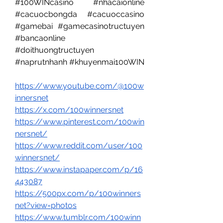
#100WINcasino #nhacaionline 
#cacuocbongda #cacuoccasino 
#gamebai #gamecasinotructuyen 
#bancaonline 
#doithuongtructuyen 
#naprutnhanh #khuyenmai100WIN
https://www.youtube.com/@100w
innersnet
https://x.com/100winnersnet
https://www.pinterest.com/100win
nersnet/
https://www.reddit.com/user/100
winnersnet/
https://www.instapaper.com/p/16
443087
https://500px.com/p/100winners
net?view=photos
https://www.tumblr.com/100winn