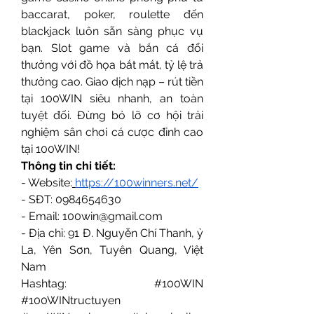
baccarat, poker, roulette đến 
blackjack luôn sẵn sàng phục vụ 
bạn. Slot game và bắn cá đổi 
thưởng với đồ họa bắt mắt, tỷ lệ trả 
thưởng cao. Giao dịch nạp – rút tiền 
tại 100WIN siêu nhanh, an toàn 
tuyệt đối. Đừng bỏ lỡ cơ hội trải 
nghiệm sân chơi cá cược đỉnh cao 
tại 100WIN!
Thông tin chi tiết:
- Website:
https://100winners.net/
- SĐT: 0984654630
- Email: 
100win@gmail.com
- Địa chỉ: 91 Đ. Nguyễn Chí Thanh, ỷ 
La, Yên Sơn, Tuyên Quang, Việt 
Nam
Hashtag: #100WIN 
#100WINtructuyen 