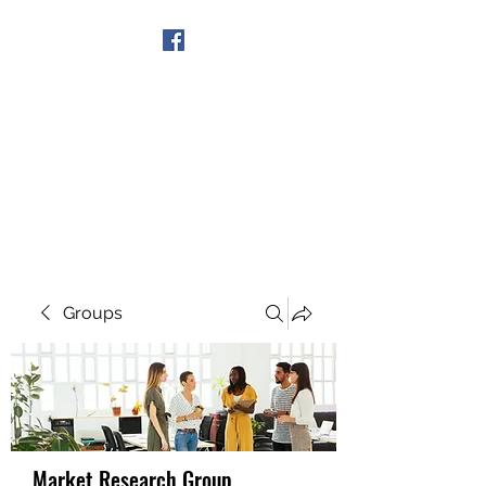
Get In Touch
Groups
Market Research Group