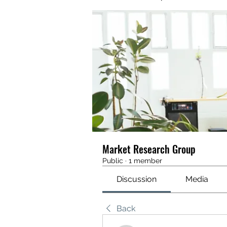
Market Research Group
Public
·
1 member
Discussion
Media
Back