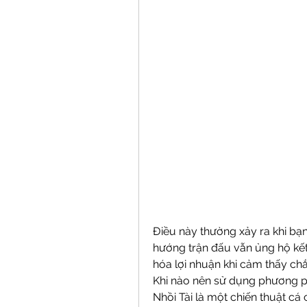
Điều này thường xảy ra khi bạn 
hướng trận đấu vẫn ủng hộ kết 
hóa lợi nhuận khi cảm thấy chắ
Khi nào nên sử dụng phương p
Nhồi Tài là một chiến thuật cá