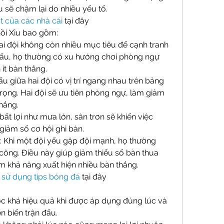
u sẽ chậm lại do nhiều yếu tố.
t của các nhà cái
 tại đây
ồi Xỉu bao gồm:
hai đội không còn nhiều mục tiêu để cạnh tranh 
đấu, họ thường có xu hướng chơi phòng ngự 
ít bàn thắng.
u giữa hai đội có vị trí ngang nhau trên bảng 
rọng. Hai đội sẽ ưu tiên phòng ngự, làm giảm 
hắng.
t bất lợi như mưa lớn, sân trơn sẽ khiến việc 
giảm số cơ hội ghi bàn.
 Khi một đội yếu gặp đội mạnh, họ thường 
công. Điều này giúp giảm thiểu số bàn thua 
 khả năng xuất hiện nhiều bàn thắng.
sử dụng tips bóng đá
 tại đây
ợc khá hiệu quả khi được áp dụng đúng lúc và 
n biến trận đấu.