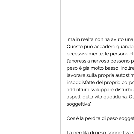
 ma in realtà non ha avuto una diminuzione significativa del peso corporeo. 
Questo può accadere quando un
eccessivamente, le persone che
l'anoressia nervosa possono pe
peso è già molto basso. Inoltre,
lavorare sulla propria autosti
insoddisfatte del proprio corpo 
addirittura sviluppare disturbi a
aspetti della vita quotidiana.
soggettiva'.
Cos'è la perdita di peso sogget
La perdita di peso soggettiva 