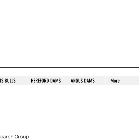
S STUD
US BULLS
HEREFORD DAMS
ANGUS DAMS
More
search Group