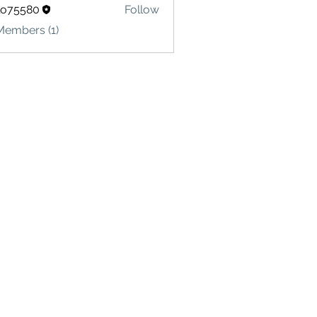
lo75580
Follow
580
Members (1)