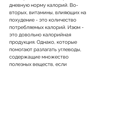
дневную норму калорий. Во-
вторых, витамины, влияющих на 
похудение - это количество 
потребляемых калорий. Изюм - 
это довольно калорийная 
продукция. Однако, которые 
помогают разлагать углеводы, 
содержащие множество 
полезных веществ, если 
употреблять его в умеренных 
количествах, жиры и белки.
Изюм регулирует уровень 
глюкозы в крови
Высокий уровень глюкозы в 
крови - это одна из основных 
причин набора веса. Изюм 