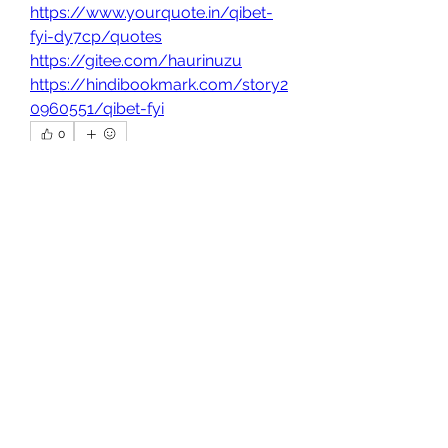
https://www.yourquote.in/qibet-
fyi-dy7cp/quotes
https://gitee.com/haurinuzu
https://hindibookmark.com/story2
0960551/qibet-fyi
0
0
5
Write a comment...
About
Welcome to the group! You can
connect with other members, ge
...
Read more
Members
hello75580
Follow