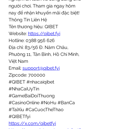
người chơi. Tham gia ngay hôm 
nay để nhận khuyến mãi đặc biệt!
Thông Tin Liên Hệ
Tên thương hiệu: QIBET
Website: 
https://qibet.fyi
Hotline: 0388 956 626
Địa chỉ: 83/56 Đ. Năm Châu, 
Phường 11, Tân Bình, Hồ Chí Minh, 
Việt Nam
Email: 
support@qibet.fyi
Zipcode: 700000
#QIBET #nhacaiqibet 
#NhaCaiUyTin 
#GameBaiDoiThuong 
#CasinoOnline #NoHu #BanCa 
#TaiXiu #CaCuocTheThao 
#QIBETfyi
https://x.com/qibetfyi