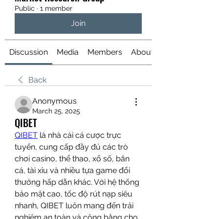
Public
·
1 member
Join
Discussion
Media
Members
About
Back
Anonymous
March 25, 2025
QIBET
QIBET
 là nhà cái cá cược trực 
tuyến, cung cấp đầy đủ các trò 
chơi casino, thể thao, xổ số, bắn 
cá, tài xỉu và nhiều tựa game đổi 
thưởng hấp dẫn khác. Với hệ thống 
bảo mật cao, tốc độ rút nạp siêu 
nhanh, QIBET luôn mang đến trải 
nghiệm an toàn và công bằng cho 