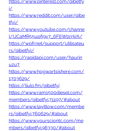
https://www.pinterest.com/qibetfy
i/
https://www.reddit.com/user/qibe
tfyi/
https://www.youtube.com/channe
l/UCaMR55upfj9v7_6F6W0rnVA/
https://wpfr.net/support/utilisateu
rs/qibetfyi/
https://rapidapi.com/user/haurin
uzu7
https://www.hogwartsishere.com/
1703629/
https://liulo.fm/qibetfyi
https://www.ram1500diesel.com/
members/qibetfyi.71197/#about
https://www.layitlow.com/membe
rs/qibetfyi.760629/#about
https://www.yoursciontc.com/me
mbers/qibetfyi.96330/#about