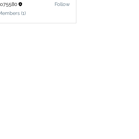
lo75580
Follow
580
Members (1)