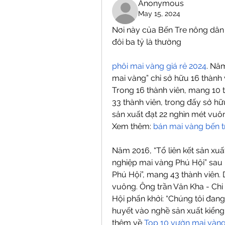
Anonymous
May 15, 2024
Nơi này của Bến Tre nông dân
đôi ba tỷ là thường
phôi mai vàng giá rẻ 2024
. Năm
mai vàng” chỉ sở hữu 16 thành vi
Trong 16 thành viên, mang 10 t
33 thành viên, trong đấy sở hữ
sản xuất đạt 22 nghìn mét vu
Xem thêm: 
bán mai vàng bến t
Năm 2016, “Tổ liên kết sản xuấ
nghiệp mai vàng Phú Hội” sau 
Phú Hội”, mang 43 thành viên. 
vuông. Ông trần Văn Kha - Chi 
Hội phấn khởi: “Chúng tôi đang
huyết vào nghề sản xuất kiểng
thêm về 
Top 10 vườn mai vàng 