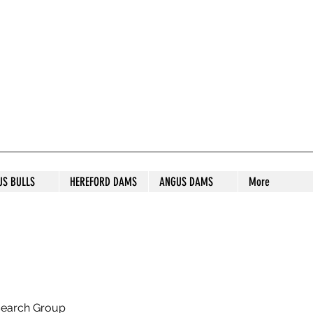
S STUD
US BULLS
HEREFORD DAMS
ANGUS DAMS
More
search Group