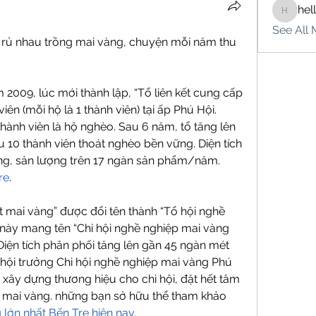
hel
hello75
See All 
 rủ nhau trồng mai vàng, chuyện mỗi năm thu 
 2009, lúc mới thành lập, “Tổ liên kết cung cấp 
ên (mỗi hộ là 1 thành viên) tại ấp Phú Hội. 
hành viên là hộ nghèo. Sau 6 năm, tổ tăng lên 
u 10 thành viên thoát nghèo bền vững. Diện tích 
ông, sản lượng trên 17 ngàn sản phẩm/năm.
re
.
t mai vàng” được đổi tên thành “Tổ hội nghề 
này mang tên “Chi hội nghề nghiệp mai vàng 
Diện tích phân phối tăng lên gần 45 ngàn mét 
hội trưởng Chi hội nghề nghiệp mai vàng Phú 
 xây dựng thương hiệu cho chi hội, đặt hết tâm 
 mai vàng. những bạn sở hữu thể tham khảo 
lớn nhất Bến Tre hiện nay
.