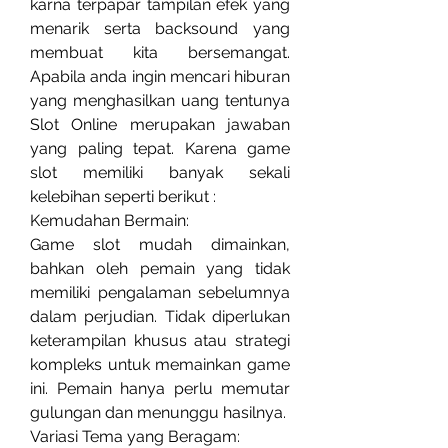
karna terpapar tampilan efek yang 
menarik serta backsound yang 
membuat kita bersemangat. 
Apabila anda ingin mencari hiburan 
yang menghasilkan uang tentunya 
Slot Online merupakan jawaban 
yang paling tepat. Karena game 
slot memiliki banyak sekali 
kelebihan seperti berikut :
Kemudahan Bermain:
Game slot mudah dimainkan, 
bahkan oleh pemain yang tidak 
memiliki pengalaman sebelumnya 
dalam perjudian. Tidak diperlukan 
keterampilan khusus atau strategi 
kompleks untuk memainkan game 
ini. Pemain hanya perlu memutar 
gulungan dan menunggu hasilnya.
Variasi Tema yang Beragam: