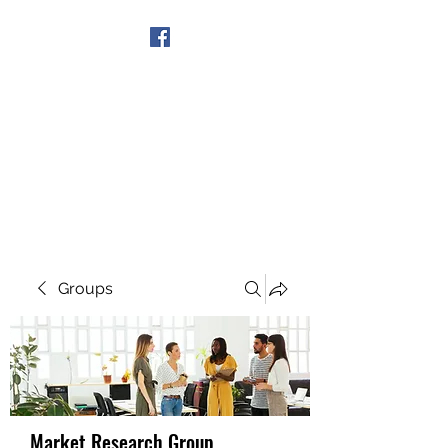
Get In Touch
Groups
Market Research Group