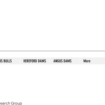
S STUD
US BULLS
HEREFORD DAMS
ANGUS DAMS
More
search Group