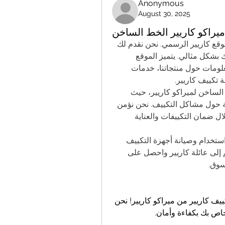
Anonymous
August 30, 2025
 ميراكو كاريير الخط الساخن
استمتع بأفضل خدمات صيانة تكييف كاريير من خلال موقع كاريير الرسمي. نحن نقدم لك 
كل ما تحتاجه للحفاظ على أداء جهاز التكييف الخاص بك بشكل مثالي. يتميز الموقع 
بتصميمه السهل الاستخدام، حيث يمكنك العثور على معلومات حول منتجاتنا، خدمات 
 تكييف كاريير.
 على الوصول إلى الخط الساخن لميراكو كاريير، حيث 
يمكنك الحصول على دعم فني سريع واستشارات مهنية حول مشاكل التكييف. نحن نؤمن 
بجودة خدماتنا ونسعى لتوفير راحة البال لعملائنا من خلال ضمان التكييفات والعناية 
اكتشف أيضاً مجموعة من النصائح المفيدة حول كيفية استخدام وصيانة أجهزة التكييف 
لتحقيق أقصى كفاءة، ودليل المستخدم لكل منتج. انضم إلى عائلة كاريير واحصل على 
وق. 
استمتع بأجواء من الانتعاش والراحة مع خدمة صيانة تكييف كاريير من ميراكو كاريير! نحن 
اص بك بكفاءة وأمان.