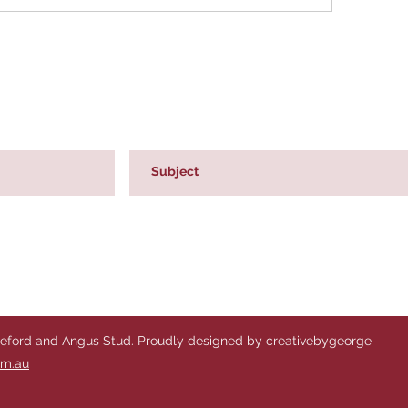
reford and Angus Stud. Proudly designed by creativebygeorge
om.au