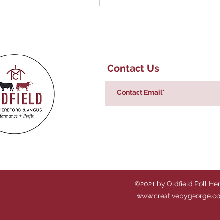
Contact Us
©2021 by Oldfield Poll He
www.creativebygeorge.c