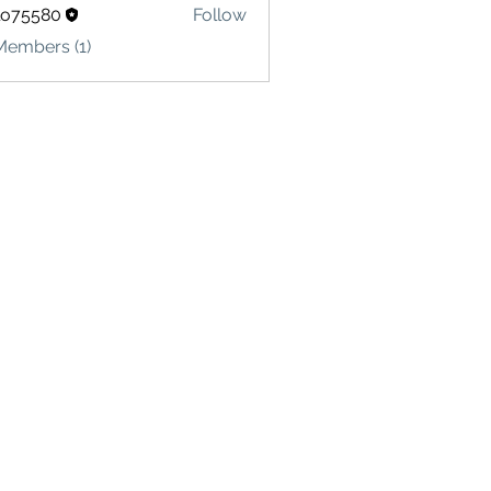
lo75580
Follow
580
Members (1)