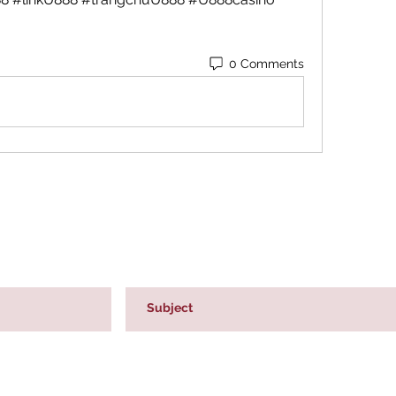
0 Comments