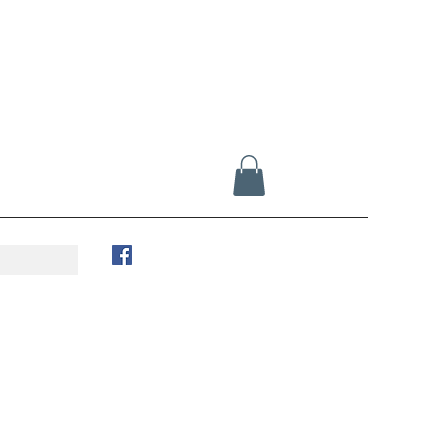
Get In Touch