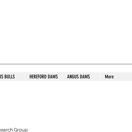
S STUD
US BULLS
HEREFORD DAMS
ANGUS DAMS
More
search Group