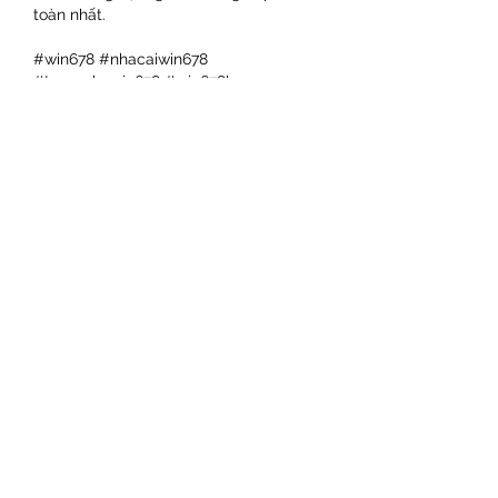
toàn nhất.
#win678 #nhacaiwin678 
#trangchuwin678 #win678lxcom 
#nhacaiwin678lxcom
Me gusta
About
Welcome to the group! You can
connect with other members, ge
...
Read more
Members
hello75580
Follow
hello75580
See All Members (1)