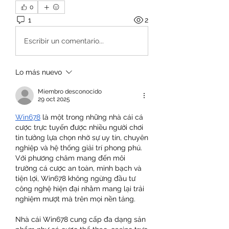
0
1
2
Escribir un comentario...
Lo más nuevo
Miembro desconocido
29 oct 2025
Win678
 là một trong những nhà cái cá 
cược trực tuyến được nhiều người chơi 
tin tưởng lựa chọn nhờ sự uy tín, chuyên 
nghiệp và hệ thống giải trí phong phú. 
Với phương châm mang đến môi 
trường cá cược an toàn, minh bạch và 
tiện lợi, Win678 không ngừng đầu tư 
công nghệ hiện đại nhằm mang lại trải 
nghiệm mượt mà trên mọi nền tảng.
Nhà cái Win678 cung cấp đa dạng sản 