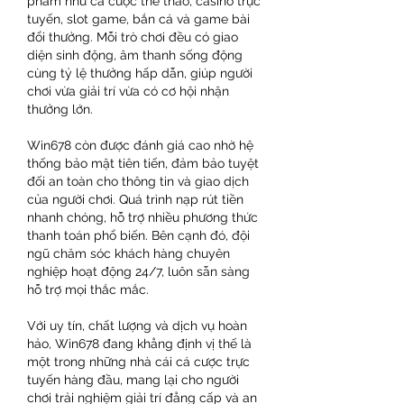
phẩm như cá cược thể thao, casino trực 
tuyến, slot game, bắn cá và game bài 
đổi thưởng. Mỗi trò chơi đều có giao 
diện sinh động, âm thanh sống động 
cùng tỷ lệ thưởng hấp dẫn, giúp người 
chơi vừa giải trí vừa có cơ hội nhận 
thưởng lớn.
Win678 còn được đánh giá cao nhờ hệ 
thống bảo mật tiên tiến, đảm bảo tuyệt 
đối an toàn cho thông tin và giao dịch 
của người chơi. Quá trình nạp rút tiền 
nhanh chóng, hỗ trợ nhiều phương thức 
thanh toán phổ biến. Bên cạnh đó, đội 
ngũ chăm sóc khách hàng chuyên 
nghiệp hoạt động 24/7, luôn sẵn sàng 
hỗ trợ mọi thắc mắc.
Với uy tín, chất lượng và dịch vụ hoàn 
hảo, Win678 đang khẳng định vị thế là 
một trong những nhà cái cá cược trực 
tuyến hàng đầu, mang lại cho người 
chơi trải nghiệm giải trí đẳng cấp và an 