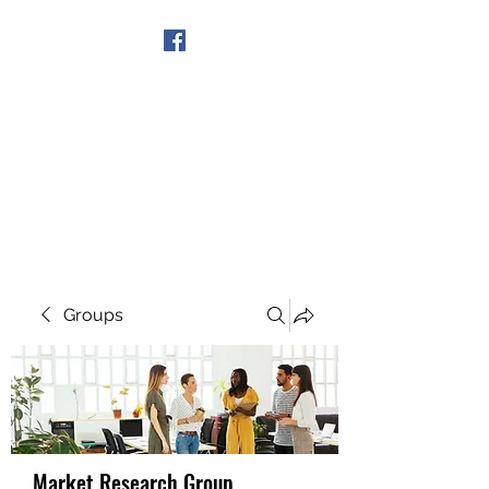
Get In Touch
Groups
Market Research Group