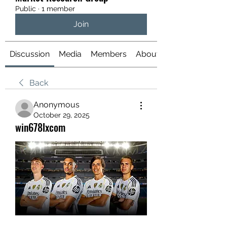
Public
·
1 member
Join
Discussion
Media
Members
About
Back
Anonymous
October 29, 2025
win678lxcom