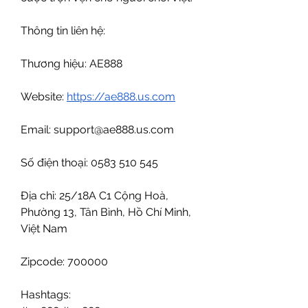
Thông tin liên hệ:
Thương hiệu: AE888
Website: 
https://ae888.us.com
Email: 
support@ae888.us.com
Số điện thoại: 0583 510 545
Địa chỉ: 25/18A C1 Cộng Hoà, 
Phường 13, Tân Bình, Hồ Chí Minh, 
Việt Nam
Zipcode: 700000
Hashtags: