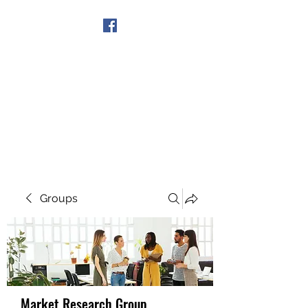
Get In Touch
Groups
Market Research Group