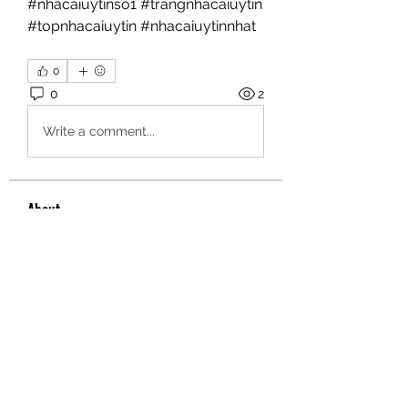
#nhacaiuytinso1 #trangnhacaiuytin 
#topnhacaiuytin #nhacaiuytinnhat
0
0
2
Write a comment...
About
Welcome to the group! You can
connect with other members, ge
...
Read more
Members
hello75580
Follow
hello75580
See All Members (1)