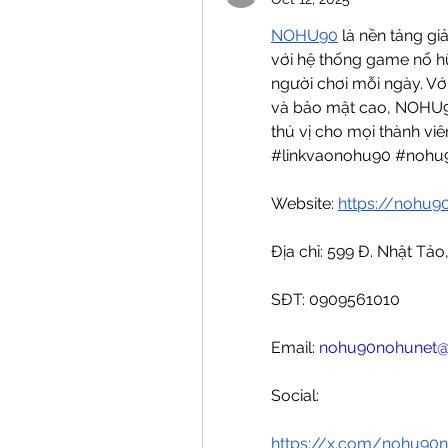
NOHU90
 là nền tảng giả
với hệ thống game nổ hũ
người chơi mỗi ngày. Với
và bảo mật cao, NOHU90
thú vị cho mọi thành v
#linkvaonohu90 #nohu
Website: 
https://nohu9
Địa chỉ: 599 Đ. Nhật Tả
SĐT: 0909561010
Email: 
nohu90nohunet@
Social:
https://x.com/nohu90