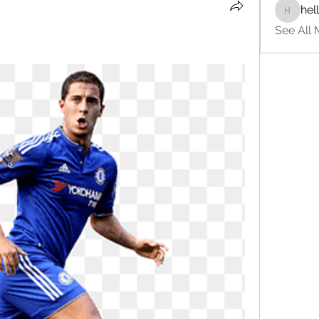
hel
hello75
See All 