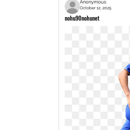
Anonymous
October 12, 2025
nohu90nohunet