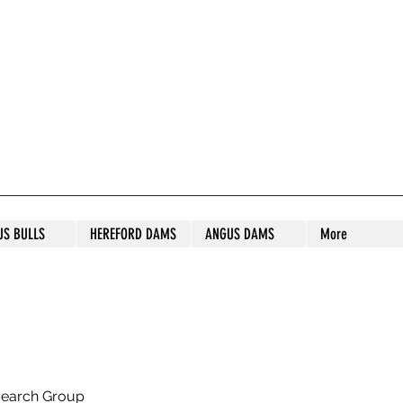
S STUD
US BULLS
HEREFORD DAMS
ANGUS DAMS
More
search Group