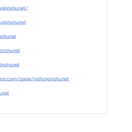
hu90nohunet/
hu90nohunet
nohunet
90nohunet
90nohunet
himp.com/page/nohu90nohunet
unet