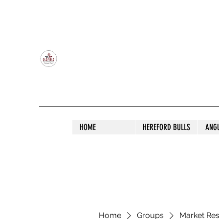
OLDFIELD POLL HEREFORD AND ANGU
HOME
HEREFORD BULLS
ANG
Home
Groups
Market Re