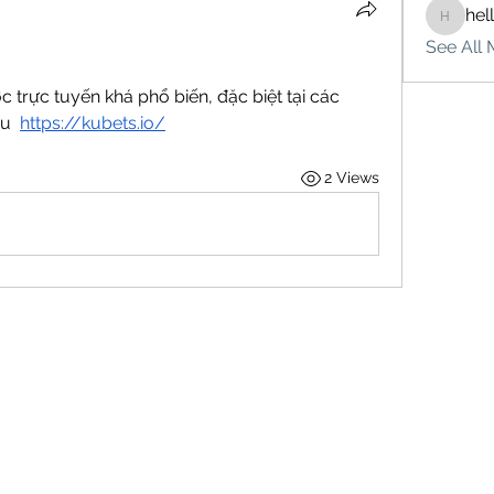
hel
hello75
See All 
trực tuyến khá phổ biến, đặc biệt tại các 
u  
https://kubets.io/
2 Views