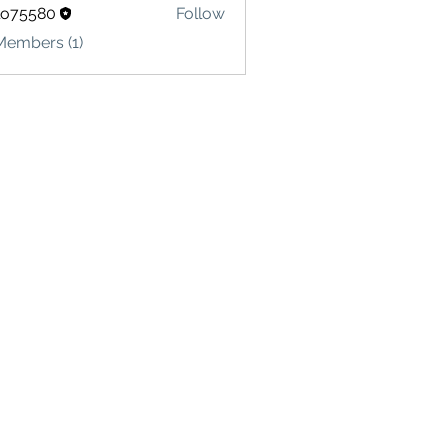
lo75580
Follow
580
Members (1)