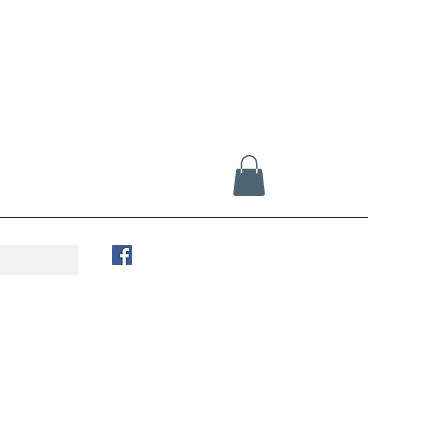
Get In Touch