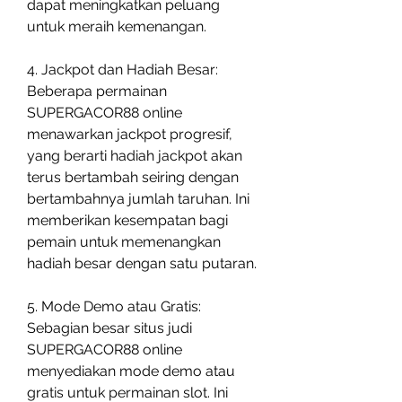
dapat meningkatkan peluang 
untuk meraih kemenangan.
4. Jackpot dan Hadiah Besar:
Beberapa permainan 
SUPERGACOR88 online 
menawarkan jackpot progresif, 
yang berarti hadiah jackpot akan 
terus bertambah seiring dengan 
bertambahnya jumlah taruhan. Ini 
memberikan kesempatan bagi 
pemain untuk memenangkan 
hadiah besar dengan satu putaran.
5. Mode Demo atau Gratis:
Sebagian besar situs judi 
SUPERGACOR88 online 
menyediakan mode demo atau 
gratis untuk permainan slot. Ini 