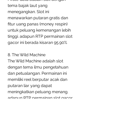
tema bajak laut yang 
menegangkan. Slot ini 
menawarkan putaran gratis dan 
fitur uang panas (money respin) 
untuk peluang kemenangan lebih 
tinggi. adapun RTP permainan slot 
gacor ini berada kisaran 95.90%
8. The Wild Machine
The Wild Machine adalah slot 
dengan tema ilmu pengetahuan 
dan petualangan. Permainan ini 
memiliki reel berputar acak dan 
putaran liar yang dapat 
meningkatkan peluang menang. 
adapun RTP permainan slot gacor 
ini berada kisaran 95.20%