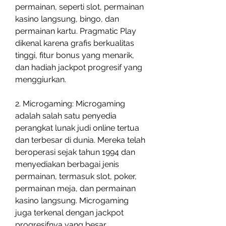
permainan, seperti slot, permainan 
kasino langsung, bingo, dan 
permainan kartu. Pragmatic Play 
dikenal karena grafis berkualitas 
tinggi, fitur bonus yang menarik, 
dan hadiah jackpot progresif yang 
menggiurkan.
2. Microgaming: Microgaming 
adalah salah satu penyedia 
perangkat lunak judi online tertua 
dan terbesar di dunia. Mereka telah 
beroperasi sejak tahun 1994 dan 
menyediakan berbagai jenis 
permainan, termasuk slot, poker, 
permainan meja, dan permainan 
kasino langsung. Microgaming 
juga terkenal dengan jackpot 
progresifnya yang besar.