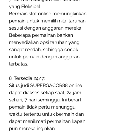
yang Fleksibel:
Bermain slot online memungkinkan 
pemain untuk memilih nilai taruhan 
sesuai dengan anggaran mereka. 
Beberapa permainan bahkan 
menyediakan opsi taruhan yang 
sangat rendah, sehingga cocok 
untuk pemain dengan anggaran 
terbatas.
8. Tersedia 24/7:
Situs judi SUPERGACOR88 online 
dapat diakses setiap saat, 24 jam 
sehari, 7 hari seminggu. Ini berarti 
pemain tidak perlu menunggu 
waktu tertentu untuk bermain dan 
dapat menikmati permainan kapan 
pun mereka inginkan.