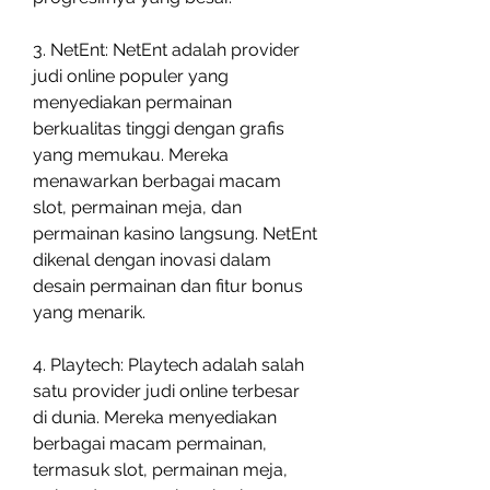
3. NetEnt: NetEnt adalah provider 
judi online populer yang 
menyediakan permainan 
berkualitas tinggi dengan grafis 
yang memukau. Mereka 
menawarkan berbagai macam 
slot, permainan meja, dan 
permainan kasino langsung. NetEnt 
dikenal dengan inovasi dalam 
desain permainan dan fitur bonus 
yang menarik.
4. Playtech: Playtech adalah salah 
satu provider judi online terbesar 
di dunia. Mereka menyediakan 
berbagai macam permainan, 
termasuk slot, permainan meja, 