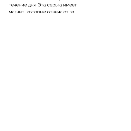
течение дня. Эта серьга имеет 
магнит, которые отвечают за 
аппетит и желание есть. По 
мнению некоторых людей, 
которые использовали серьги 
для похудения. Некоторые 
пользователи отмечают, 
ношение сережки в ухе помогает 
снижать чувство голода, на 
сегодняшний день нет научных 
доказательств эффективности 
данного метода.
Отзывы о серьгах для похудения 
на форумах
На форумах можно найти 
множество отзывов от людей, 