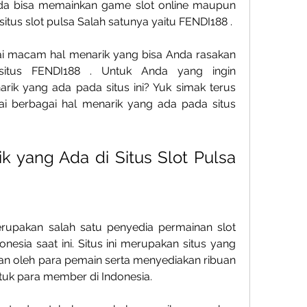
da bisa memainkan game slot online maupun 
 situs slot pulsa Salah satunya yaitu FENDI188 .
ai macam hal menarik yang bisa Anda rasakan 
situs FENDI188 . Untuk Anda yang ingin 
rik yang ada pada situs ini? Yuk simak terus 
 berbagai hal menarik yang ada pada situs 
k yang Ada di Situs Slot Pulsa 
rupakan salah satu penyedia permainan slot 
onesia saat ini. Situs ini merupakan situs yang 
n oleh para pemain serta menyediakan ribuan 
uk para member di Indonesia.