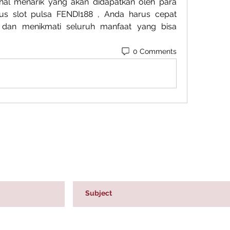
hal menarik yang akan didapatkan oleh para 
tus slot pulsa FENDI188 , Anda harus cepat 
 dan menikmati seluruh manfaat yang bisa 
0 Comments