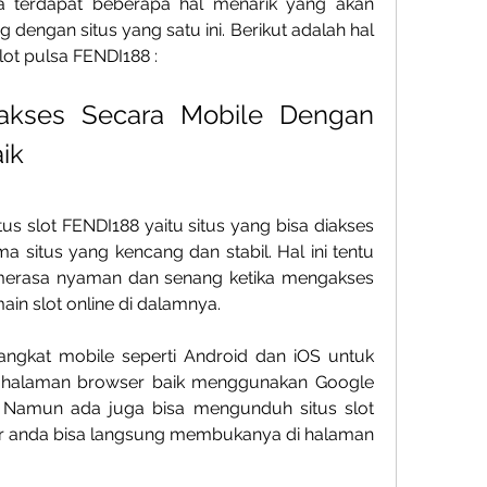
terdapat beberapa hal menarik yang akan 
dengan situs yang satu ini. Berikut adalah hal 
lot pulsa FENDI188 :
iakses Secara Mobile Dengan 
ik
s slot FENDI188 yaitu situs yang bisa diakses 
 situs yang kencang dan stabil. Hal ini tentu 
erasa nyaman dan senang ketika mengakses 
ain slot online di dalamnya.
gkat mobile seperti Android dan iOS untuk 
i halaman browser baik menggunakan Google 
 Namun ada juga bisa mengunduh situs slot 
ar anda bisa langsung membukanya di halaman 