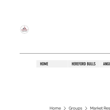
OLDFIELD POLL HEREFORD AND ANGU
HOME
HEREFORD BULLS
ANG
Home
Groups
Market Re