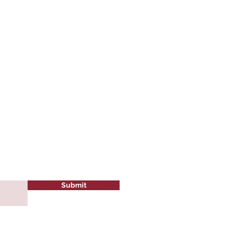
Submit