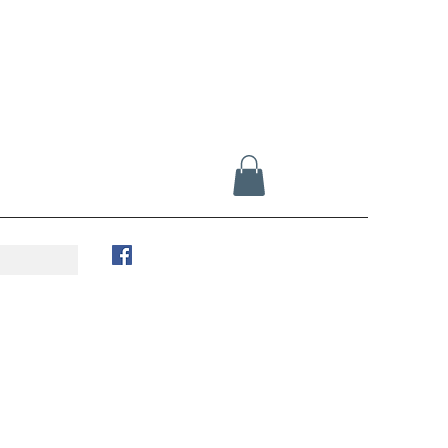
Get In Touch