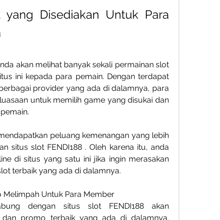
 yang Disediakan Untuk Para 
a
nda akan melihat banyak sekali permainan slot 
itus ini kepada para pemain. Dengan terdapat 
 berbagai provider yang ada di dalamnya, para 
eluasaan untuk memilih game yang disukai dan 
 pemain.
 mendapatkan peluang kemenangan yang lebih 
 situs slot FENDI188 . Oleh karena itu, anda 
ne di situs yang satu ini jika ingin merasakan 
ot terbaik yang ada di dalamnya.
o Melimpah Untuk Para Member
ung dengan situs slot FENDI188 akan 
dan promo terbaik yang ada di dalamnya. 