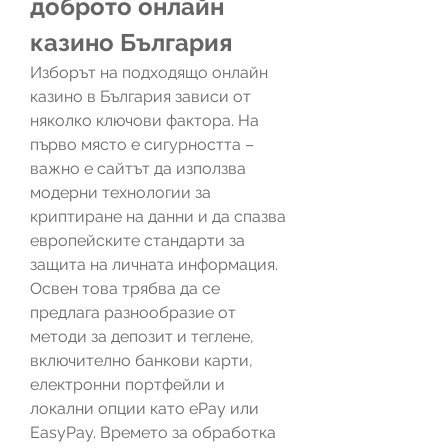
доброто онлайн 
казино България
Изборът на подходящо онлайн 
казино в България зависи от 
няколко ключови фактора. На 
първо място е сигурността – 
важно е сайтът да използва 
модерни технологии за 
криптиране на данни и да спазва 
европейските стандарти за 
защита на личната информация. 
Освен това трябва да се 
предлага разнообразие от 
методи за депозит и теглене, 
включително банкови карти, 
електронни портфейли и 
локални опции като ePay или 
EasyPay. Времето за обработка 