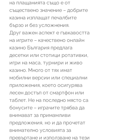
на плащанията също е от 
съществено значение – добрите 
казина изплащат печалбите 
бързо и без усложнения.
Друг важен аспект е гъвкавостта 
на игрите – качествено онлайн 
казино България предлага 
десетки или стотици ротативки, 
игри на маса, турнири и живо 
казино. Много от тях имат 
мобилни версии или специални 
приложения, което осигурява 
лесен достъп от смартфон или 
таблет. Не на последно място са 
бонусите – играчите трябва да 
внимават за примамливи 
предложения, но и да прочетат 
внимателно условията за 
превъртане и използване на тези 