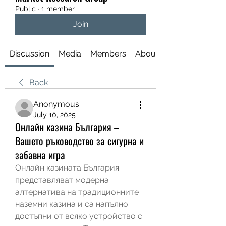
Public
·
1 member
Join
Discussion
Media
Members
About
Back
Anonymous
July 10, 2025
Онлайн казина България –
Вашето ръководство за сигурна и
забавна игра
Онлайн казината България 
представляват модерна 
алтернатива на традиционните 
наземни казина и са напълно 
достъпни от всяко устройство с 