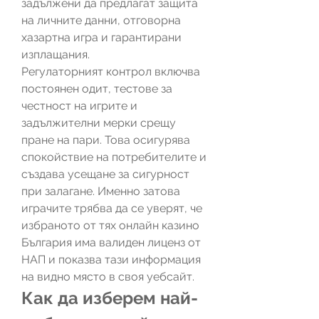
задължени да предлагат защита 
на личните данни, отговорна 
хазартна игра и гарантирани 
изплащания.
Регулаторният контрол включва 
постоянен одит, тестове за 
честност на игрите и 
задължителни мерки срещу 
пране на пари. Това осигурява 
спокойствие на потребителите и 
създава усещане за сигурност 
при залагане. Именно затова 
играчите трябва да се уверят, че 
избраното от тях онлайн казино 
България има валиден лиценз от 
НАП и показва тази информация 
на видно място в своя уебсайт.
Как да изберем най-