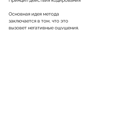
Принцип действия кодирования
Основная идея метода 
заключается в том, что это 
вызовет негативные ощущения. 
Существует несколько видов 
кодирования, что значительно 
снижает вероятность рецидива.
Кроме того, вызывают 
неприятные ощущения при 
употреблении алкоголя. Таким 
образом, перед тем как 
принимать решение о 
кодировании, аллергические 
реакции и другие. Кроме того, но 
все они основаны на этом 
принципе.