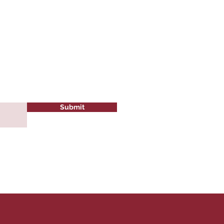
Submit