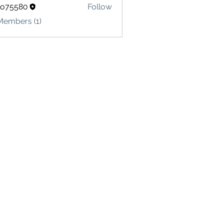
lo75580
Follow
580
Members (1)