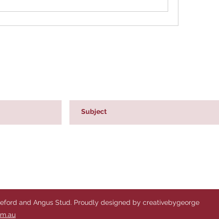
reford and Angus Stud. Proudly designed by creativebygeorge
om.au