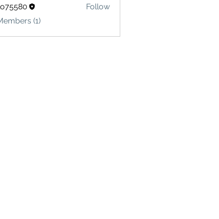
lo75580
Follow
580
Members (1)