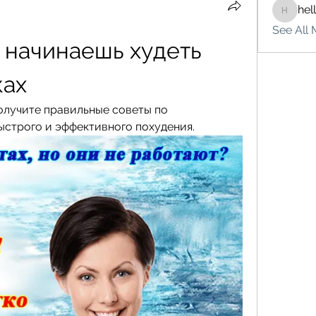
hel
hello75
See All 
 начинаешь худеть 
ках
олучите правильные советы по 
ыстрого и эффективного похудения.