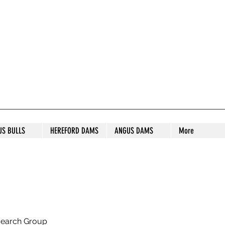
S STUD
US BULLS
HEREFORD DAMS
ANGUS DAMS
More
search Group