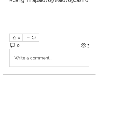
#dang_nhapalo789 #alo789casino
0
0
3
Write a comment...
About
Welcome to the group! You can
connect with other members, ge
...
Read more
Members
hello75580
Follow
hello75580