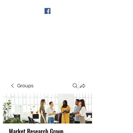
Get In Touch
Groups
Market Research Group