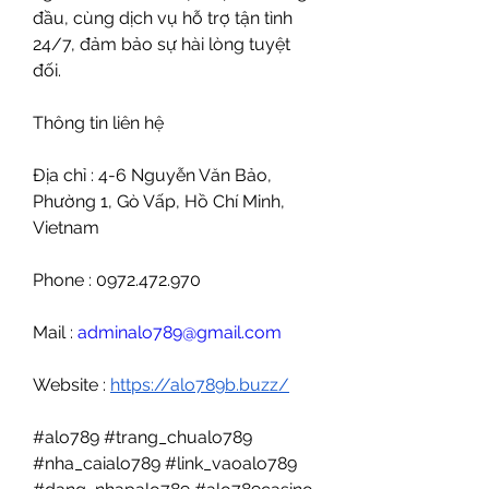
đầu, cùng dịch vụ hỗ trợ tận tình 
24/7, đảm bảo sự hài lòng tuyệt 
đối.
Thông tin liên hệ 
Địa chỉ : 4-6 Nguyễn Văn Bảo, 
Phường 1, Gò Vấp, Hồ Chí Minh, 
Vietnam
Phone : 0972.472.970
Mail : 
adminalo789@gmail.com
Website : 
https://alo789b.buzz/
#alo789 #trang_chualo789 
#nha_caialo789 #link_vaoalo789 