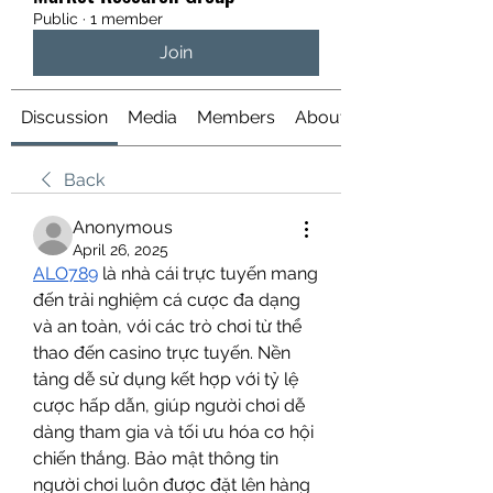
Public
·
1 member
Join
Discussion
Media
Members
About
Back
Anonymous
April 26, 2025
ALO789
 là nhà cái trực tuyến mang 
đến trải nghiệm cá cược đa dạng 
và an toàn, với các trò chơi từ thể 
thao đến casino trực tuyến. Nền 
tảng dễ sử dụng kết hợp với tỷ lệ 
cược hấp dẫn, giúp người chơi dễ 
dàng tham gia và tối ưu hóa cơ hội 
chiến thắng. Bảo mật thông tin 
người chơi luôn được đặt lên hàng 