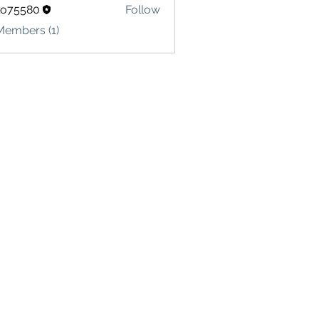
lo75580
Follow
580
Members (1)