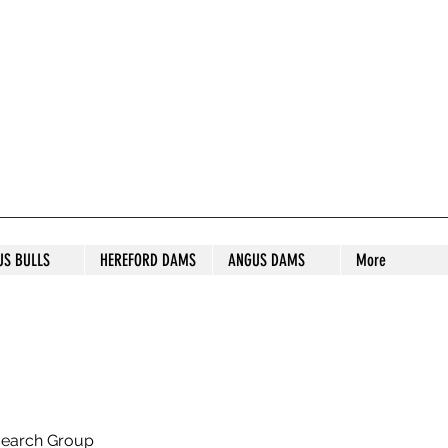
S STUD
US BULLS
HEREFORD DAMS
ANGUS DAMS
More
search Group