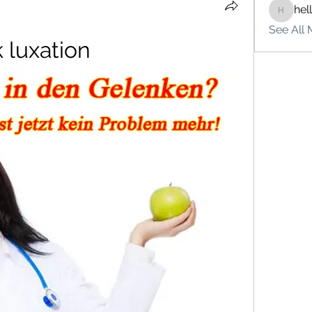
hel
hello75
See All 
 luxation