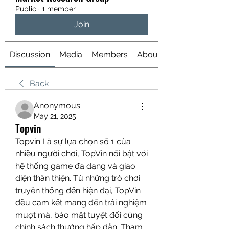
Public
·
1 member
Join
Discussion
Media
Members
About
Back
Anonymous
May 21, 2025
Topvin
Topvin Là sự lựa chọn số 1 của 
nhiều người chơi, TopVin nổi bật với 
hệ thống game đa dạng và giao 
diện thân thiện. Từ những trò chơi 
truyền thống đến hiện đại, TopVin 
đều cam kết mang đến trải nghiệm 
mượt mà, bảo mật tuyệt đối cùng 
chính sách thưởng hấp dẫn. Tham 