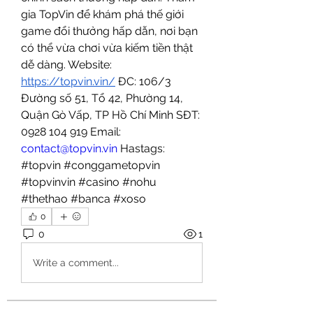
gia TopVin để khám phá thế giới 
game đổi thưởng hấp dẫn, nơi bạn 
có thể vừa chơi vừa kiếm tiền thật 
dễ dàng. Website: 
https://topvin.vin/
 ĐC: 106/3 
Đường số 51, Tổ 42, Phường 14, 
Quận Gò Vấp, TP Hồ Chí Minh SĐT: 
0928 104 919 Email: 
contact@topvin.vin
 Hastags: 
#topvin #conggametopvin 
#topvinvin #casino #nohu 
#thethao #banca #xoso
0
0
1
Write a comment...