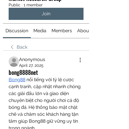
Public
·
1 member
Join
Discussion
Media
Members
About
Back
Anonymous
April 27, 2025
bong8888net
Bong88
 nổi tiếng với tỷ lệ cược 
cạnh tranh, cập nhật nhanh chóng 
các giải đấu lớn và giao diện 
chuyên biệt cho người chơi cá độ 
bóng đá. Hệ thống bảo mật chặt 
chẽ và chăm sóc khách hàng tận 
tâm giúp Bong88 giữ vững uy tín 
trong ngành.