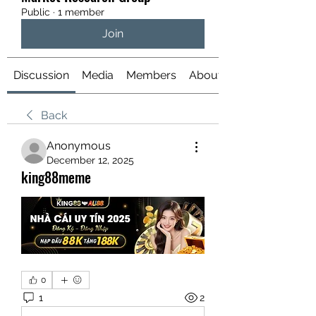
Public
·
1 member
Join
Discussion
Media
Members
About
Back
Anonymous
December 12, 2025
king88meme
0
1
2