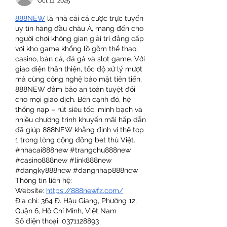
Oct 11, 2025
888NEW
 là nhà cái cá cược trực tuyến 
uy tín hàng đầu châu Á, mang đến cho 
người chơi không gian giải trí đẳng cấp 
với kho game khổng lồ gồm thể thao, 
casino, bắn cá, đá gà và slot game. Với 
giao diện thân thiện, tốc độ xử lý mượt 
mà cùng công nghệ bảo mật tiên tiến, 
888NEW đảm bảo an toàn tuyệt đối 
cho mọi giao dịch. Bên cạnh đó, hệ 
thống nạp – rút siêu tốc, minh bạch và 
nhiều chương trình khuyến mãi hấp dẫn 
đã giúp 888NEW khẳng định vị thế top 
1 trong lòng cộng đồng bet thủ Việt.
#nhacai888new #trangchu888new 
#casino888new #link888new 
#dangky888new #dangnhap888new
Thông tin liên hệ:
Website: 
https://888newfz.com/
Địa chỉ: 364 Đ. Hậu Giang, Phường 12, 
Quận 6, Hồ Chí Minh, Việt Nam
Số điện thoại: 0371128893