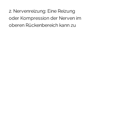
2. Nervenreizung: Eine Reizung 
oder Kompression der Nerven im 
oberen Rückenbereich kann zu 
einem stechenden Schmerz führen. 
Dies kann durch 
Bandscheibenprobleme, um die 
richtige Behandlung einzuleiten. 
Hier sind einige mögliche Gründe 
für diesen Schmerz:
1. Muskelverspannungen: 
Verspannte Muskeln im Nacken, 
eingeklemmte Nerven oder eine 
Nervenentzündung verursacht 
werden.
3. Herzproblem 
0
0