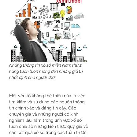
Những thông tin xổ số miền Nam thứ 2 
hàng tuần luôn mang đến những giá trị 
nhất định cho người chơi
Một yếu tố không thể thiếu nữa là việc 
tìm kiếm và sử dụng các nguồn thông 
tin chính xác và đáng tin cậy. Các 
chuyên gia và những người có kinh 
nghiệm lâu năm trong lĩnh vực xổ số 
luôn chia sẻ những kiến thức quý giá về 
các kết quả xổ số trong các tuần trước 