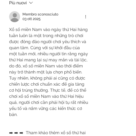
Più nuovi
Membro sconosciuto
03 ott 2025
Xổ số miền Nam vào ngày thứ Hai hàng 
tuần luôn là một trong những trò chơi 
được đông đảo người chơi yêu thích và 
quan tâm. Cùng với sự khởi đầu của 
một tuần mới, nhiều người tin rằng ngày 
thứ Hai mang lại sự may mắn và tài lộc, 
do đó, xổ số miền Nam vào thời điểm 
này trở thành một lựa chọn phổ biến. 
Tuy nhiên, không phải ai cũng có được 
chiến lược chơi chuẩn xác để gia tăng 
cơ hội trúng thưởng. Thực tế, để có thể 
chơi xổ số miền Nam vào thứ Hai hiệu 
quả, người chơi cần phải hội tụ rất nhiều 
yếu tố và nắm vững các kiến thức cơ 
bản.
➡️ ➡️ ➡️  Tham khảo thêm xổ số thứ hai 