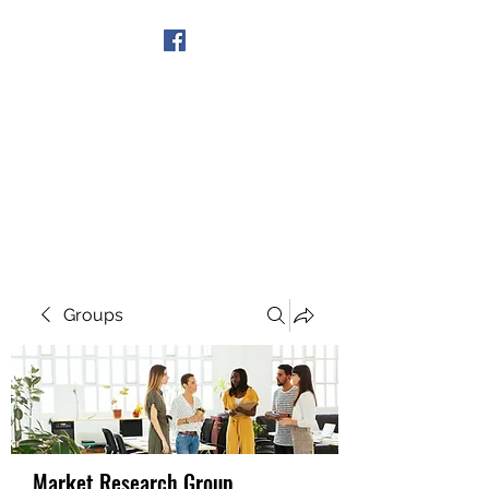
Get In Touch
Groups
Market Research Group