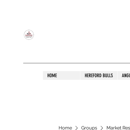
OLDFIELD POLL HEREFORD AND ANGU
HOME
HEREFORD BULLS
ANG
Home
Groups
Market Re