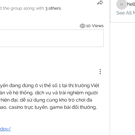
hel
hello75
ed the group along with
3 others
.
See All 
10 Views
uyến đang đứng ở vị thế số 1 tại thị trường Việt 
n về hệ thống, dịch vụ và trải nghiệm người 
hiện đại, dễ sử dụng cùng kho trò chơi đa 
ao, casino trực tuyến, game bài đổi thưởng, 
.dev/