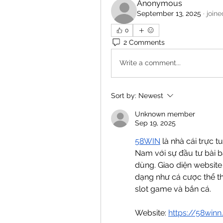
Anonymous
September 13, 2025
·
join
0
2 Comments
Write a comment...
Sort by:
Newest
Unknown member
Sep 19, 2025
58WIN
 là nhà cái trực t
Nam với sự đầu tư bài bả
dùng. Giao diện website 
dạng như cá cược thể th
slot game và bắn cá.
Website: 
https://58winn