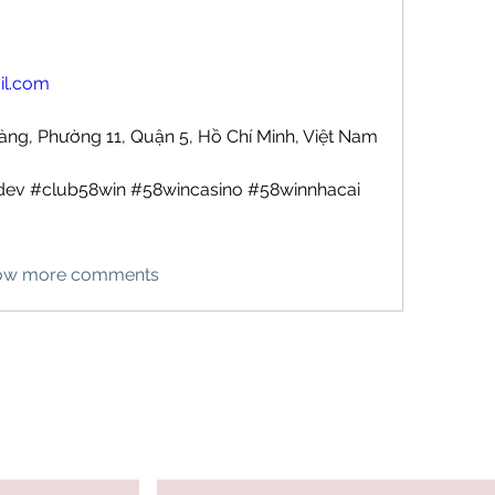
il.com
àng, Phường 11, Quận 5, Hồ Chí Minh, Việt Nam
dev #club58win #58wincasino #58winnhacai
ow more comments