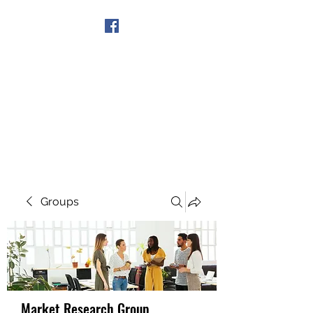
Get In Touch
Groups
Market Research Group