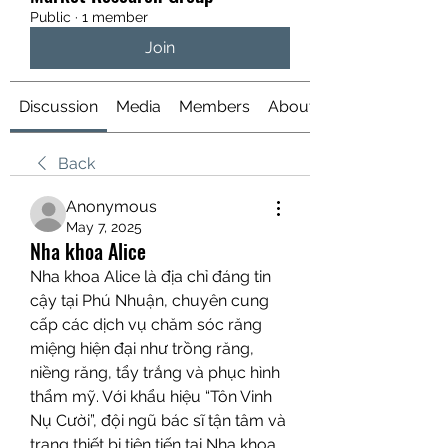
Public
·
1 member
Join
Discussion
Media
Members
About
Back
Anonymous
May 7, 2025
Nha khoa Alice
Nha khoa Alice là địa chỉ đáng tin 
cậy tại Phú Nhuận, chuyên cung 
cấp các dịch vụ chăm sóc răng 
miệng hiện đại như trồng răng, 
niềng răng, tẩy trắng và phục hình 
thẩm mỹ. Với khẩu hiệu “Tôn Vinh 
Nụ Cười”, đội ngũ bác sĩ tận tâm và 
trang thiết bị tiên tiến tại Nha khoa 